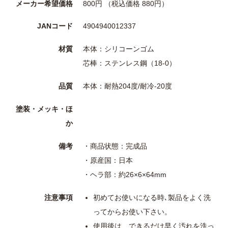
メーカー希望価格
800円 （税込価格 880円）
JANコード
4904940012337
材質
本体：シリコーンゴム
芯棒：ステンレス鋼（18-0）
品質
本体：耐熱204度/耐冷-20度
塗装・メッキ・ほ
か
備考
・商品状態：完成品
・原産国：日本
・ヘラ部：約26×6×64mm
注意事項
初めてお使いになる時､製品をよく洗
ってからお使い下さい。
使用後は、できるだけ早く汚れを洗っ