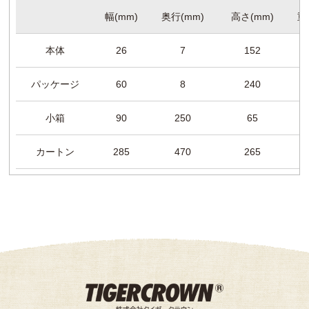
幅(mm)
奥行(mm)
高さ(mm)
重
本体
26
7
152
パッケージ
60
8
240
小箱
90
250
65
カートン
285
470
265
8