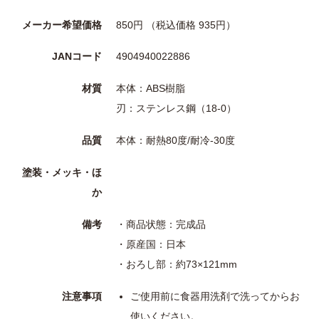
メーカー希望価格
850円 （税込価格 935円）
JANコード
4904940022886
材質
本体：ABS樹脂
刃：ステンレス鋼（18-0）
品質
本体：耐熱80度/耐冷-30度
塗装・メッキ・ほ
か
備考
・商品状態：完成品
・原産国：日本
・おろし部：約73×121mm
注意事項
ご使用前に食器用洗剤で洗ってからお
使いください。