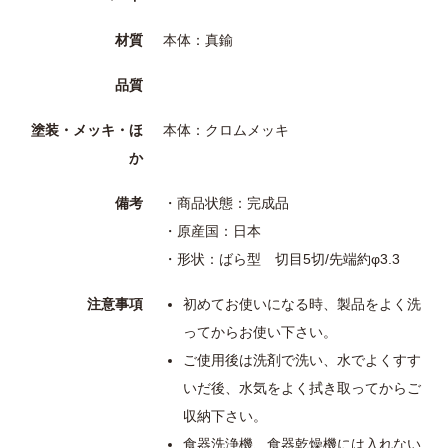
材質
本体：真鍮
品質
塗装・メッキ・ほ
本体：クロムメッキ
か
備考
・商品状態：完成品
・原産国：日本
・形状：ばら型 切目5切/先端約φ3.3
注意事項
初めてお使いになる時、製品をよく洗
ってからお使い下さい。
ご使用後は洗剤で洗い、水でよくすす
いだ後、水気をよく拭き取ってからご
収納下さい。
食器洗浄機、食器乾燥機には入れない